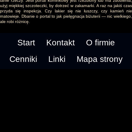
tanie rzeczy. Jeśli portal kominkowy jest rzeźbiony lub ma zdobienia,
użyj miękkiej szczoteczki, by dotrzeć w zakamarki. A raz na jakiś czas
przyda się inspekcja. Czy lakier się nie łuszczy, czy kamień nie
matowieje. Dbanie o portal to jak pielęgnacja biżuterii — nic wielkiego,
ale robi różnicę.
Start
Kontakt
O firmie
Cenniki
Linki
Mapa strony