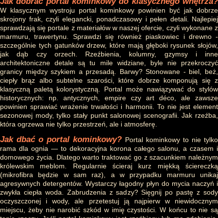
Jak dobrać portal kominkowy do klasycznego wnętrza?
W klasycznym wystroju portal kominkowy powinien być jak dobrze
skrojony frak, czyli elegancki, ponadczasowy i pełen detali. Najlepiej
sprawdzają się portale z materiałów w naszej ofercie, czyli wykonane z
marmuru, trawertynu. Sprawdzi się również piaskowiec i drewno -
szczególnie tych gatunków drzew, które mają głęboki rysunek słojów,
jak dąb czy orzech. Rzeźbienia, kolumny, gzymsy i inne
architektoniczne detale są tu mile widziane, byle nie przekroczyć
granicy między szykiem a przesadą. Barwy? Stonowane - biel, beż,
ciepły brąz albo subtelne szarości, które dobrze komponują się z
klasyczną paletą kolorystyczną. Portal może nawiązywać do stylów
historycznych: np. antycznych, empire czy art déco, ale zawsze
powinien sprawiać wrażenie trwałości i harmonii. To nie jest element
sezonowej mody, tylko stały punkt salonowej scenografii. Jak rzeźba,
która ogrzewa nie tylko przestrzeń, ale i atmosferę.
Jak dbać o portal kominkowy?
Portal kominkowy to nie tylk
rama dla ognia — to dekoracyjna korona całego salonu, a czasem i
domowego życia. Dlatego warto traktować go z szacunkiem należnym
królewskim meblom. Regularnie ścieraj kurz miękką ściereczką
(mikrofibra będzie w sam raz), a w przypadku marmuru unikaj
agresywnych detergentów. Wystarczy łagodny płyn do mycia naczyń i
zwykła ciepła woda. Zabrudzenia z sadzy? Sięgnij po pastę z sody
oczyszczonej i wody, ale przetestuj ją najpierw w niewidocznym
miejscu, żeby nie narobić szkód w imię czystości. W końcu to nie są