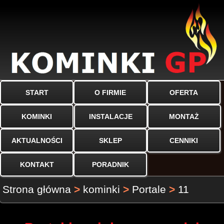
START
O FIRMIE
OFERTA
KOMINKI
INSTALACJE
MONTAŻ
AKTUALNOŚCI
SKLEP
CENNIKI
KONTAKT
PORADNIK
Strona główna
>
kominki
>
Portale
>
11