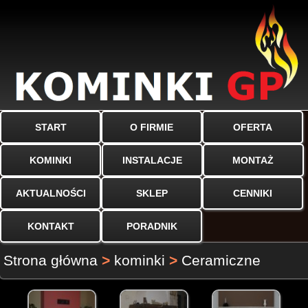
START
O FIRMIE
OFERTA
KOMINKI
INSTALACJE
MONTAŻ
AKTUALNOŚCI
SKLEP
CENNIKI
KONTAKT
PORADNIK
Strona główna
>
kominki
>
Ceramiczne