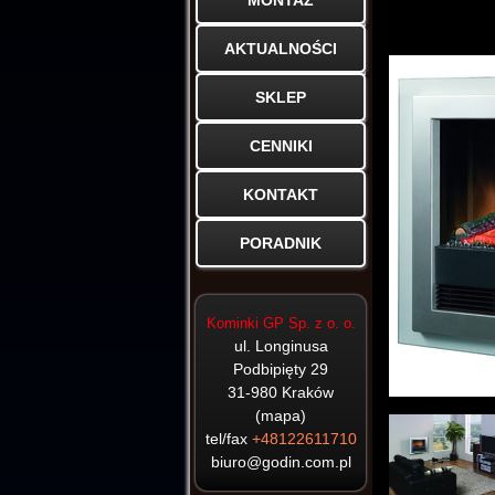
MONTAŻ
HAJDUK
PORTALE
KOMINKI
AKTUALNOŚCI
CERAMICZNE
ELEKTRYCZNE
KOMINKI
KAFLOWE
SKLEP
GAZOWE
KOMINKI
CENNIKI
ARYSTO
BIOKOMINKI
KONTAKT
PORADNIK
ARCADIA
BEF
Kominki GP Sp. z o. o.
DOVRE
ul. Longinusa
Podbipięty 29
EDILKAMIN
31-980
Kraków
(
mapa
)
JD METAL
tel/fax
+48122611710
biuro@godin.com.pl
KFD