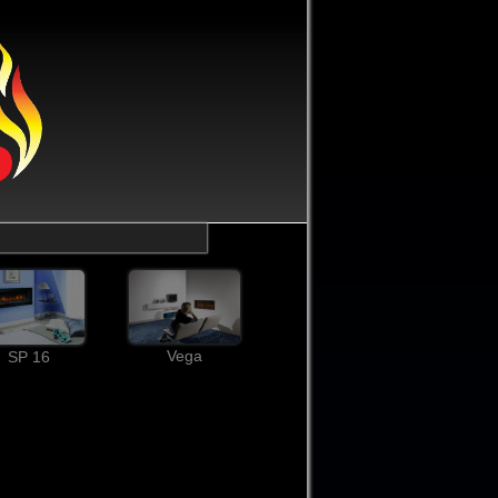
Vega
SP 16