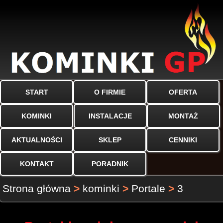
START
O FIRMIE
OFERTA
KOMINKI
INSTALACJE
MONTAŻ
AKTUALNOŚCI
SKLEP
CENNIKI
KONTAKT
PORADNIK
Strona główna
>
kominki
>
Portale
>
3