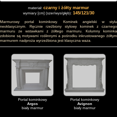
czarny i żółty marmur
materiał:
145/121/30
wymiary [cm] (szer/wys/głęb):
Marmurowy portal kominkowy. Kominek angielski w stylu
neoklasycznym. Ręcznie rzeźbiony stylowy kominek z czarnego
marmuru ze wstawkami z żółtego marmuru. Kolumny kominka
zdobione są motywami roślinnymi a pośrodku inkrustowanego żółtym
marmurem nadproża wyrzeźbiona jest klasyczna waza.
Portal kominkowy
Portal kominkowy
Argos
Avignon
biały marmur
biały marmur