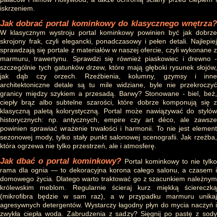
iskrzeniem.
Jak dobrać portal kominkowy do klasycznego wnętrza?
W klasycznym wystroju portal kominkowy powinien być jak dobrze
skrojony frak, czyli elegancki, ponadczasowy i pełen detali. Najlepiej
sprawdzają się portale z materiałów w naszej ofercie, czyli wykonane z
marmuru, trawertynu. Sprawdzi się również piaskowiec i drewno -
szczególnie tych gatunków drzew, które mają głęboki rysunek słojów,
jak dąb czy orzech. Rzeźbienia, kolumny, gzymsy i inne
architektoniczne detale są tu mile widziane, byle nie przekroczyć
granicy między szykiem a przesadą. Barwy? Stonowane - biel, beż,
ciepły brąz albo subtelne szarości, które dobrze komponują się z
klasyczną paletą kolorystyczną. Portal może nawiązywać do stylów
historycznych: np. antycznych, empire czy art déco, ale zawsze
powinien sprawiać wrażenie trwałości i harmonii. To nie jest element
sezonowej mody, tylko stały punkt salonowej scenografii. Jak rzeźba,
która ogrzewa nie tylko przestrzeń, ale i atmosferę.
Jak dbać o portal kominkowy?
Portal kominkowy to nie tylk
rama dla ognia — to dekoracyjna korona całego salonu, a czasem i
domowego życia. Dlatego warto traktować go z szacunkiem należnym
królewskim meblom. Regularnie ścieraj kurz miękką ściereczką
(mikrofibra będzie w sam raz), a w przypadku marmuru unikaj
agresywnych detergentów. Wystarczy łagodny płyn do mycia naczyń i
zwykła ciepła woda. Zabrudzenia z sadzy? Sięgnij po pastę z sody