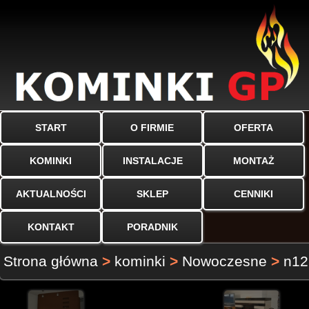
START
O FIRMIE
OFERTA
KOMINKI
INSTALACJE
MONTAŻ
AKTUALNOŚCI
SKLEP
CENNIKI
KONTAKT
PORADNIK
Strona główna
>
kominki
>
Nowoczesne
>
n12