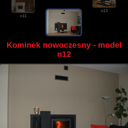
n13
n11
Kominek nowoczesny - model
n12