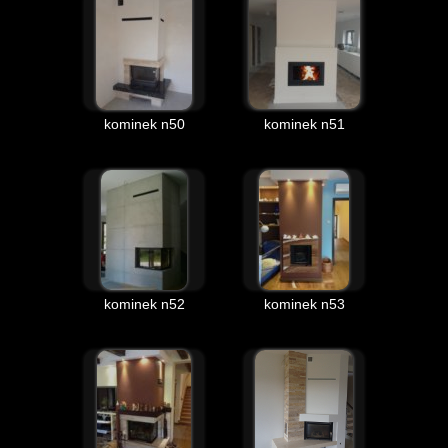
kominek n50
kominek n51
kominek n52
kominek n53