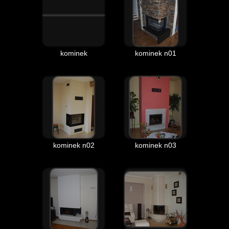
kominek
kominek n01
kominek n02
kominek n03