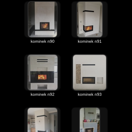
kominek n90
kominek n91
kominek n92
kominek n93