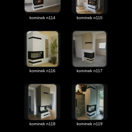
kominek n114
kominek n115
kominek n116
kominek n117
kominek n118
kominek n119