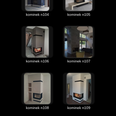
kominek n104
kominek n105
kominek n106
kominek n107
kominek n108
kominek n109