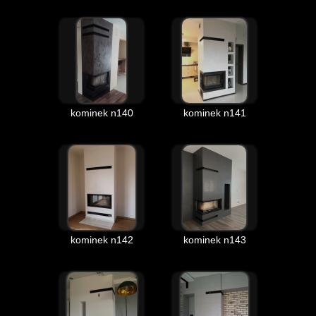
kominek n140
kominek n141
kominek n142
kominek n143