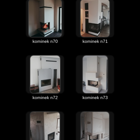
kominek n70
kominek n71
kominek n72
kominek n73