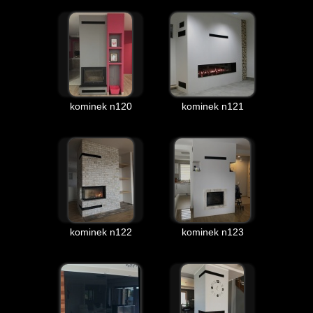
kominek n120
kominek n121
kominek n122
kominek n123