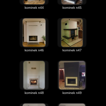
kominek n44
kominek n45
kominek n46
kominek n47
kominek n48
kominek n49