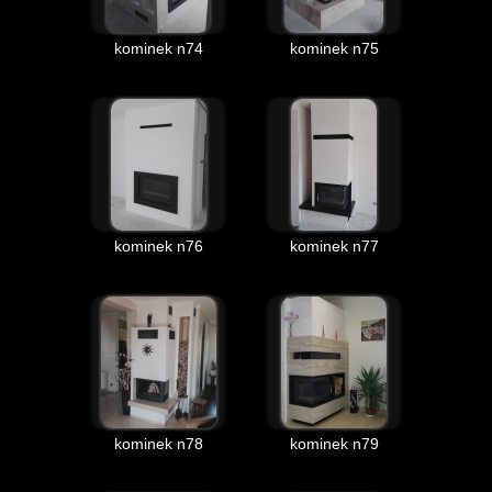
kominek n74
kominek n75
kominek n76
kominek n77
kominek n78
kominek n79