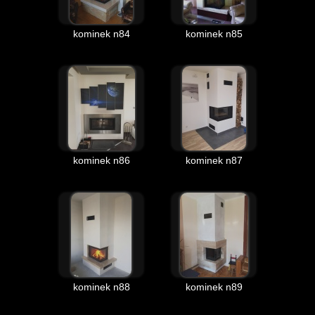
kominek n84
kominek n85
kominek n86
kominek n87
kominek n88
kominek n89