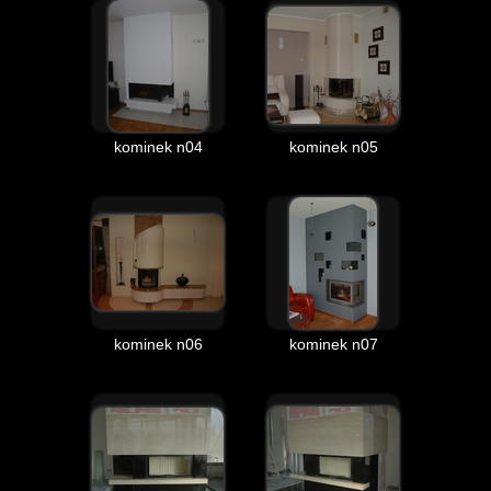
kominek n04
kominek n05
kominek n06
kominek n07