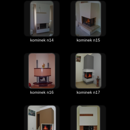
kominek n14
kominek n15
kominek n16
kominek n17