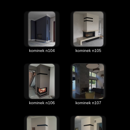
kominek n104
kominek n105
kominek n106
kominek n107