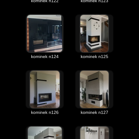
kominek n122
kominek n123
kominek n124
kominek n125
kominek n126
kominek n127