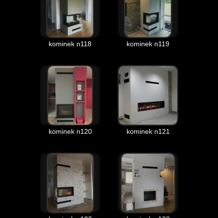
kominek n118
kominek n119
kominek n120
kominek n121