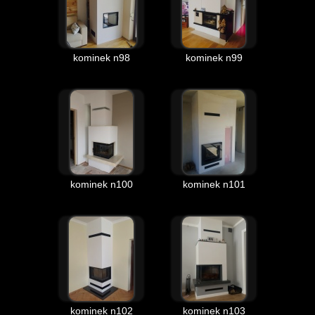
kominek n98
kominek n99
kominek n100
kominek n101
kominek n102
kominek n103