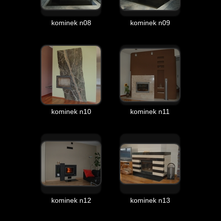
kominek n08
kominek n09
kominek n10
kominek n11
kominek n12
kominek n13