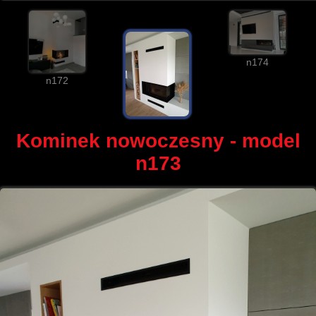
n174
n172
Kominek nowoczesny - model
n173