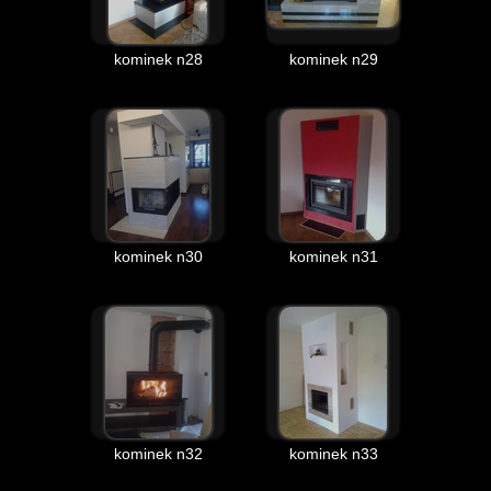
kominek n28
kominek n29
kominek n30
kominek n31
kominek n32
kominek n33