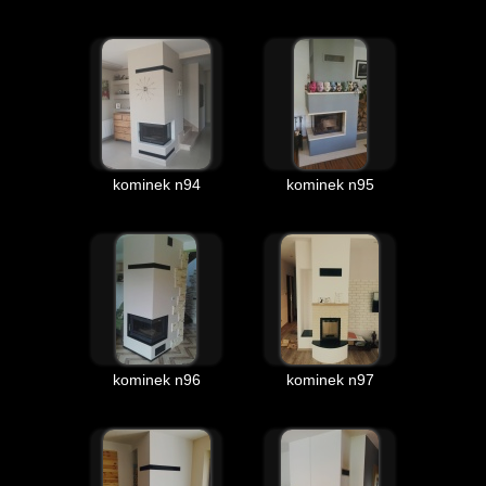
kominek n94
kominek n95
kominek n96
kominek n97