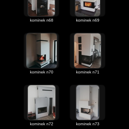
kominek n68
kominek n69
kominek n70
kominek n71
kominek n72
kominek n73