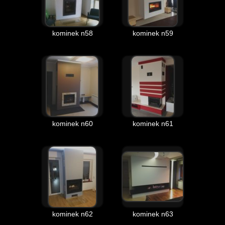
kominek n58
kominek n59
kominek n60
kominek n61
kominek n62
kominek n63