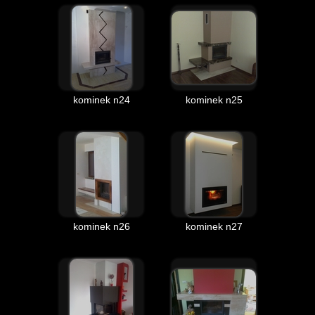
kominek n24
kominek n25
kominek n26
kominek n27