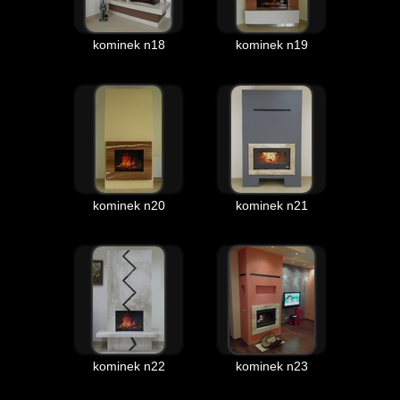
kominek n18
kominek n19
kominek n20
kominek n21
kominek n22
kominek n23