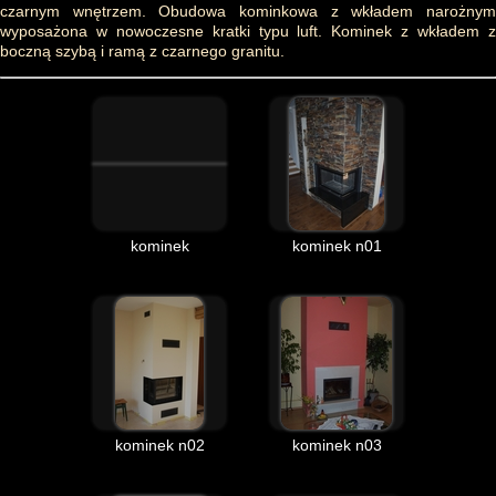
czarnym wnętrzem. Obudowa kominkowa z wkładem narożnym
wyposażona w nowoczesne kratki typu luft. Kominek z wkładem z
boczną szybą i ramą z czarnego granitu.
kominek
kominek n01
kominek n02
kominek n03