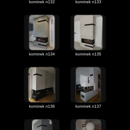
kominek n132
kominek n133
kominek n134
kominek n135
kominek n136
kominek n137