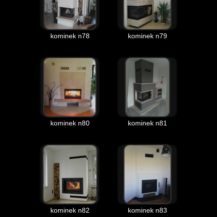
kominek n78
kominek n79
kominek n80
kominek n81
kominek n82
kominek n83