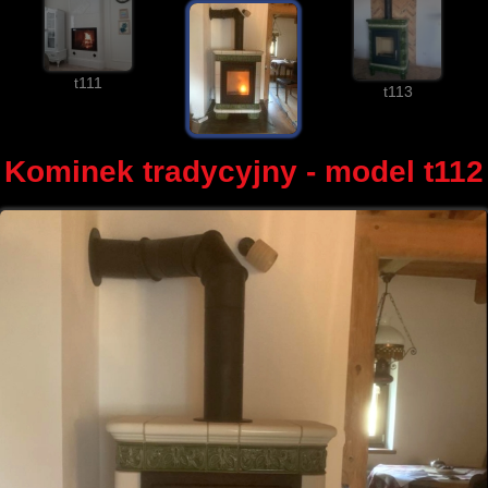
t111
t113
Kominek tradycyjny - model t112