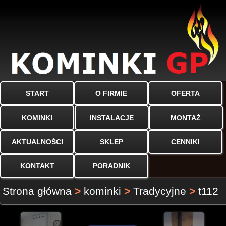
START
O FIRMIE
OFERTA
KOMINKI
INSTALACJE
MONTAŻ
AKTUALNOŚCI
SKLEP
CENNIKI
KONTAKT
PORADNIK
Strona główna
>
kominki
>
Tradycyjne
>
t112