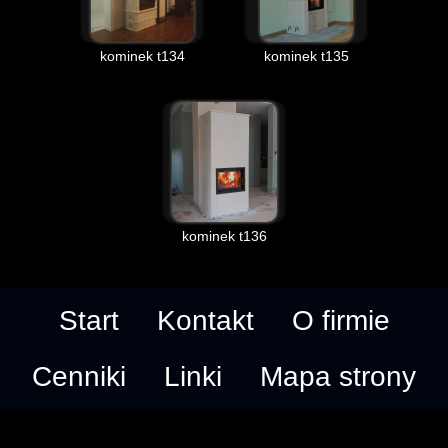
kominek t134
kominek t135
kominek t136
Start
Kontakt
O firmie
Cenniki
Linki
Mapa strony