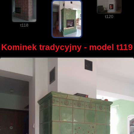
t120
t118
Kominek tradycyjny - model t119