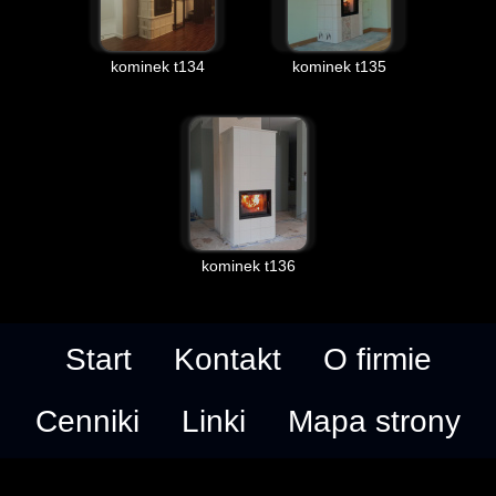
kominek t134
kominek t135
kominek t136
Start
Kontakt
O firmie
Cenniki
Linki
Mapa strony