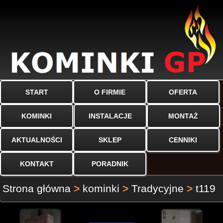
START
O FIRMIE
OFERTA
KOMINKI
INSTALACJE
MONTAŻ
AKTUALNOŚCI
SKLEP
CENNIKI
KONTAKT
PORADNIK
Strona główna
>
kominki
>
Tradycyjne
>
t119