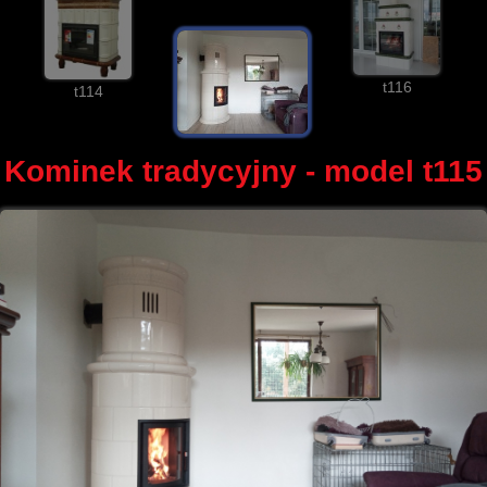
t116
t114
Kominek tradycyjny - model t115