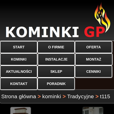
START
O FIRMIE
OFERTA
KOMINKI
INSTALACJE
MONTAŻ
AKTUALNOŚCI
SKLEP
CENNIKI
KONTAKT
PORADNIK
Strona główna
>
kominki
>
Tradycyjne
>
t115