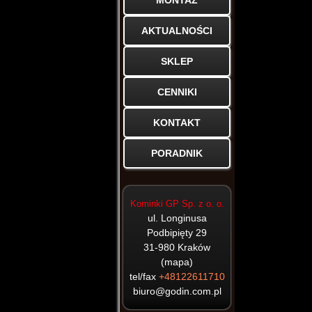
MONTAŻ
HAJDUK
PORTALE
KOMINKI
AKTUALNOŚCI
CERAMICZNE
ELEKTRYCZNE
KOMINKI
KAFLOWE
SKLEP
GAZOWE
KOMINKI
CENNIKI
ARYSTO
BIOKOMINKI
KONTAKT
PORADNIK
ARCADIA
BEF
Kominki GP Sp. z o. o.
DOVRE
ul. Longinusa
Podbipięty 29
EDILKAMIN
31-980
Kraków
(
mapa
)
JD METAL
tel/fax
+48122611710
biuro@godin.com.pl
KFD