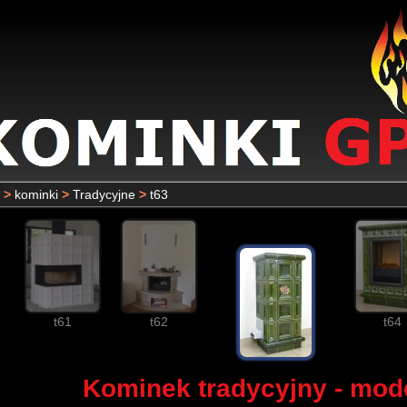
>
kominki
>
Tradycyjne
>
t63
t61
t62
t64
Kominek tradycyjny - mode