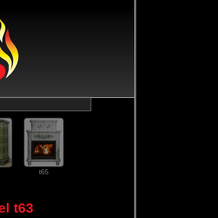
t65
l t63