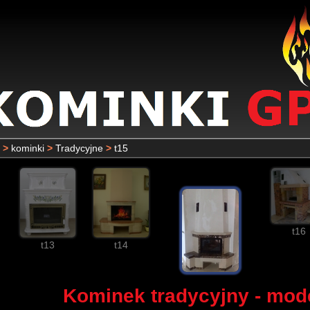
>
kominki
>
Tradycyjne
>
t15
t16
t13
t14
Kominek tradycyjny - mode