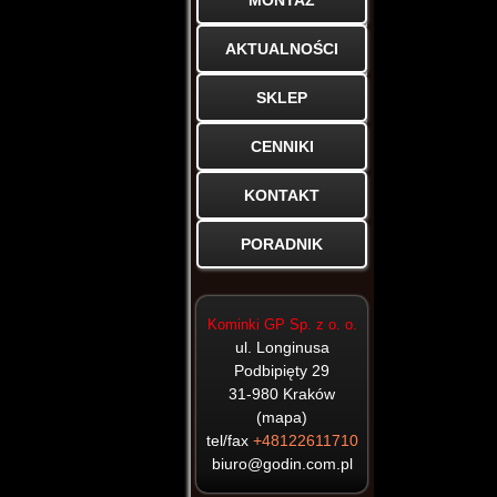
MONTAŻ
HAJDUK
PORTALE
KOMINKI
AKTUALNOŚCI
CERAMICZNE
ELEKTRYCZNE
KOMINKI
KAFLOWE
SKLEP
GAZOWE
KOMINKI
CENNIKI
ARYSTO
BIOKOMINKI
KONTAKT
PORADNIK
ARCADIA
BEF
Kominki GP Sp. z o. o.
DOVRE
ul. Longinusa
Podbipięty 29
EDILKAMIN
31-980
Kraków
(
mapa
)
JD METAL
tel/fax
+48122611710
biuro@godin.com.pl
KFD