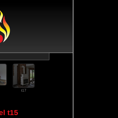
t17
l t15