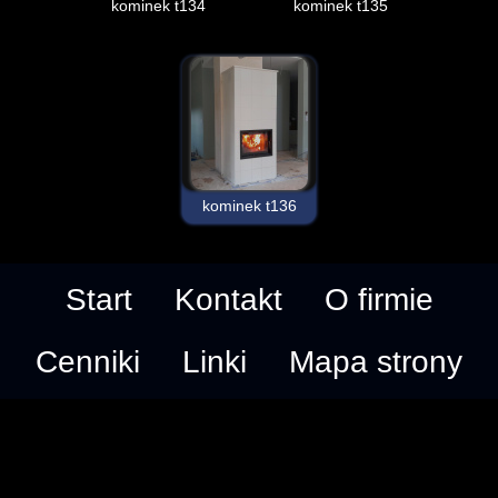
kominek t134
kominek t135
kominek t136
Start
Kontakt
O firmie
Cenniki
Linki
Mapa strony