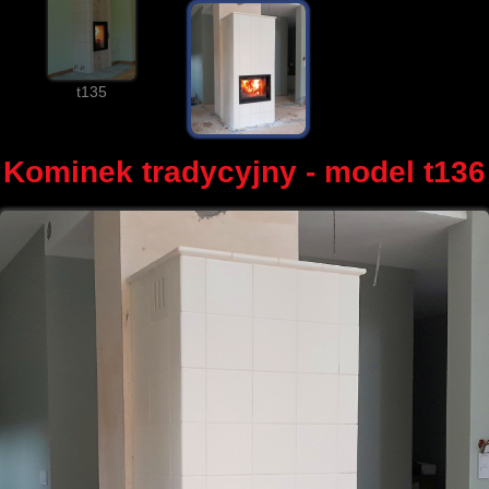
t135
Kominek tradycyjny - model t136