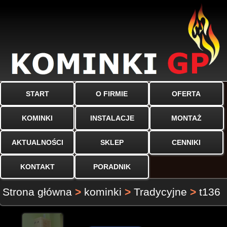
START
O FIRMIE
OFERTA
KOMINKI
INSTALACJE
MONTAŻ
AKTUALNOŚCI
SKLEP
CENNIKI
KONTAKT
PORADNIK
Strona główna
>
kominki
>
Tradycyjne
>
t136